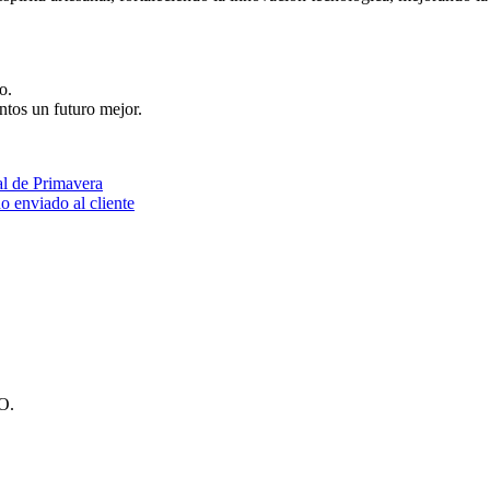
o.
tos un futuro mejor.
al de Primavera
o enviado al cliente
O.