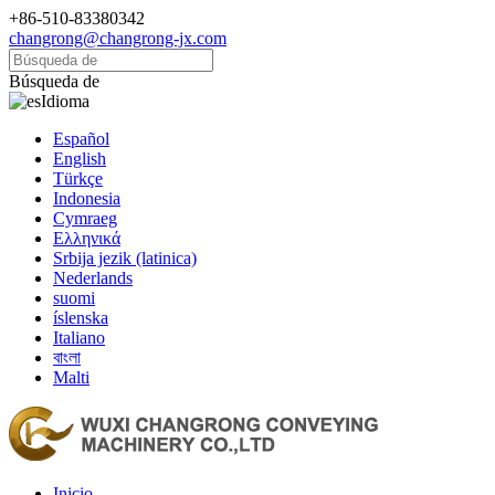
+86-510-83380342
changrong@changrong-jx.com
Búsqueda de
Idioma
Español
English
Türkçe
Indonesia
Cymraeg
Ελληνικά
Srbija jezik (latinica)
Nederlands
suomi
íslenska
Italiano
বাংলা
Malti
Inicio