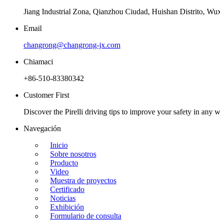
Jiang Industrial Zona, Qianzhou Ciudad, Huishan Distrito, Wux
Email
changrong@changrong-jx.com
Chiamaci
+86-510-83380342
Customer First
Discover the Pirelli driving tips to improve your safety in any w
Navegación
Inicio
Sobre nosotros
Producto
Video
Muestra de proyectos
Certificado
Noticias
Exhibición
Formulario de consulta