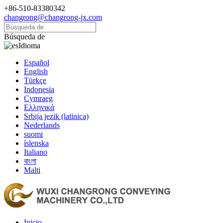
+86-510-83380342
changrong@changrong-jx.com
Búsqueda de
Idioma
Español
English
Türkçe
Indonesia
Cymraeg
Ελληνικά
Srbija jezik (latinica)
Nederlands
suomi
íslenska
Italiano
বাংলা
Malti
Inicio