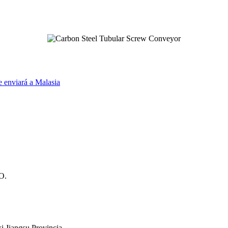
e enviará a Malasia
O.
i Jiangsu Provincia